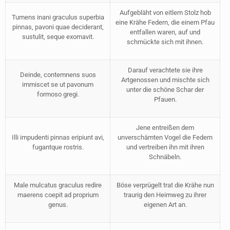
Aufgebläht von eitlem Stolz hob
Tumens inani graculus superbia
eine Krähe Federn, die einem Pfau
pinnas, pavoni quae deciderant,
entfallen waren, auf und
sustulit, seque exornavit.
schmückte sich mit ihnen.
Darauf verachtete sie ihre
Deinde, contemnens suos
Artgenossen und mischte sich
immiscet se ut pavonum
unter die schöne Schar der
formoso gregi.
Pfauen.
Jene entreißen dem
Illi impudenti pinnas eripiunt avi,
unverschämten Vogel die Federn
fugantque rostris.
und vertreiben ihn mit ihren
Schnäbeln.
Male mulcatus graculus redire
Böse verprügelt trat die Krähe nun
maerens coepit ad proprium
traurig den Heimweg zu ihrer
genus.
eigenen Art an.