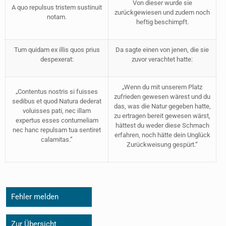
Von dieser wurde sie
A quo repulsus tristem sustinuit
zurückgewiesen und zudem noch
notam.
heftig beschimpft.
Tum quidam ex illis quos prius
Da sagte einen von jenen, die sie
despexerat:
zuvor verachtet hatte:
„Wenn du mit unserem Platz
„Contentus nostris si fuisses
zufrieden gewesen wärest und du
sedibus et quod Natura dederat
das, was die Natur gegeben hatte,
voluisses pati, nec illam
zu ertragen bereit gewesen wärst,
expertus esses contumeliam
hättest du weder diese Schmach
nec hanc repulsam tua sentiret
erfahren, noch hätte dein Unglück
calamitas.”
Zurückweisung gespürt.“
Fehler melden
Zur Übersicht