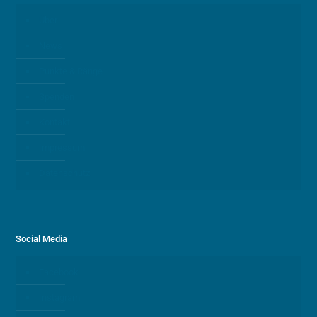
Über
News
Punkte & Ränge
Spenden
Kontakt
Impressum
Datenschutz
Social Media
Facebook
Instagram