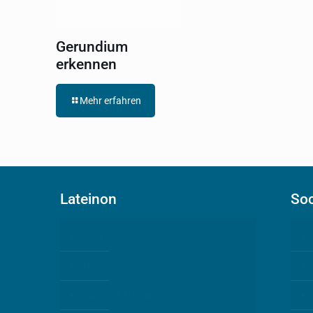
Gerundium
erkennen
Mehr erfahren
Lateinon
Soc
Über
News
Punkte & Ränge