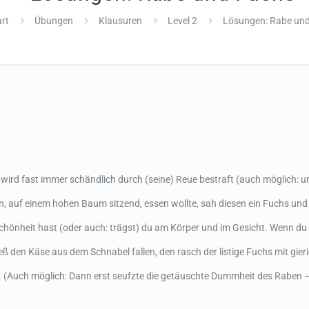
art
Übungen
Klausuren
Level 2
Lösungen: Rabe un
, wird fast immer schändlich durch (seine) Reue bestraft (auch möglich: u
n, auf einem hohen Baum sitzend, essen wollte, sah diesen ein Fuchs un
 Schönheit hast (oder auch: trägst) du am Körper und im Gesicht. Wenn du
ieß den Käse aus dem Schnabel fallen, den rasch der listige Fuchs mit gi
 (Auch möglich: Dann erst seufzte die getäuschte Dummheit des Raben – S