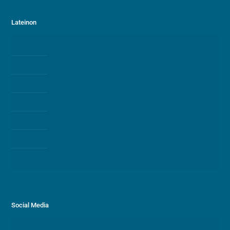
Lateinon
Über
News
Punkte & Ränge
Spenden
Kontakt
Impressum
Datenschutz
Social Media
Facebook