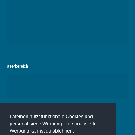
Facebook
Instagram
YouTube
TikTok
Userbereich
Login
Registrieren
Lateinon nutzt funktionale Cookies und
personalisierte Werbung. Personalisierte
Werbung kannst du ablehnen.
© 2026 Lateinon