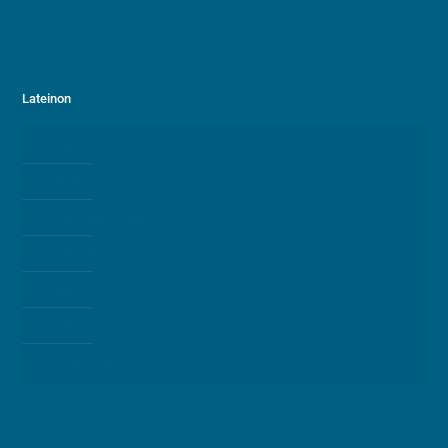
Lateinon
Über
News
Punkte & Ränge
Spenden
Kontakt
Impressum
Datenschutz